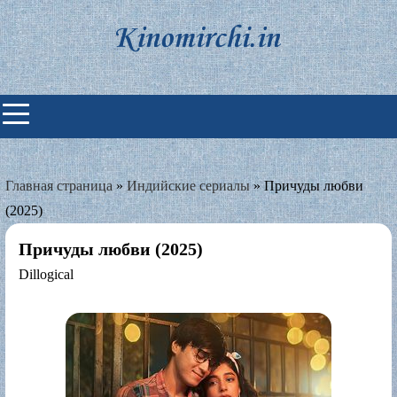
Skip
to
content
Индийские фильмы смотреть
онлайн
Главная страница
»
Индийские сериалы
»
Причуды любви
(2025)
Причуды любви (2025)
Dillogical