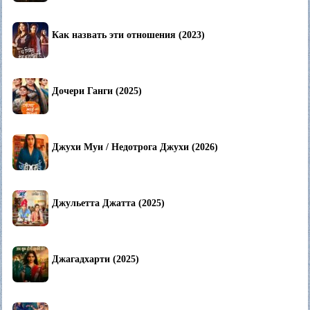
Как назвать эти отношения (2023)
Дочери Ганги (2025)
Джухи Муи / Недотрога Джухи (2026)
Джульетта Джатта (2025)
Джагадхарти (2025)