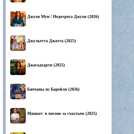
Джухи Муи / Недотрога Джухи (2026)
Джульетта Джатта (2025)
Джагадхарти (2025)
Баччаны из Барейли (2026)
Маннат: в погоне за счастьем (2025)