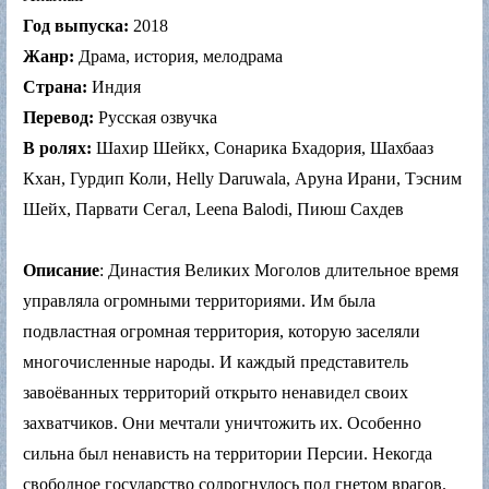
Год выпуска:
2018
Жанр:
Драма, история, мелодрама
Страна:
Индия
Перевод:
Русская озвучка
В ролях:
Шахир Шейкх, Сонарика Бхадория, Шахбааз
Кхан, Гурдип Коли, Helly Daruwala, Аруна Ирани, Тэсним
Шейх, Парвати Сегал, Leena Balodi, Пиюш Сахдев
Описание
: Династия Великих Моголов длительное время
управляла огромными территориями. Им была
подвластная огромная территория, которую заселяли
многочисленные народы. И каждый представитель
завоёванных территорий открыто ненавидел своих
захватчиков. Они мечтали уничтожить их. Особенно
сильна был ненависть на территории Персии. Некогда
свободное государство содрогнулось под гнетом врагов.