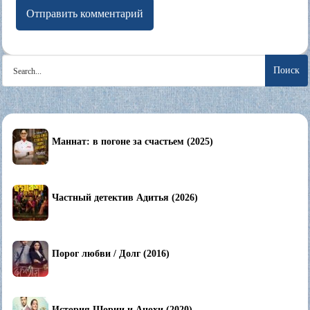
Search
for:
Маннат: в погоне за счастьем (2025)
Частный детектив Адитья (2026)
Порог любви / Долг (2016)
История Шории и Анохи (2020)