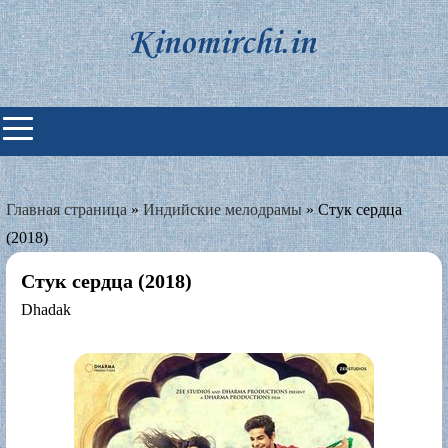
Skip
to
content
Индийские фильмы смотреть
онлайн
Главная страница
»
Индийские мелодрамы
»
Стук сердца
(2018)
Стук сердца (2018)
Dhadak