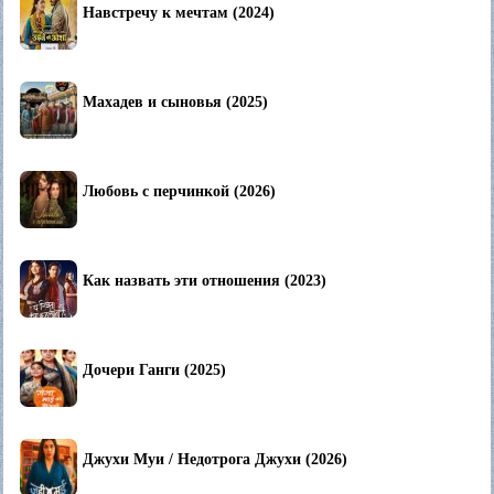
Навстречу к мечтам (2024)
Махадев и сыновья (2025)
Любовь с перчинкой (2026)
Как назвать эти отношения (2023)
Дочери Ганги (2025)
Джухи Муи / Недотрога Джухи (2026)