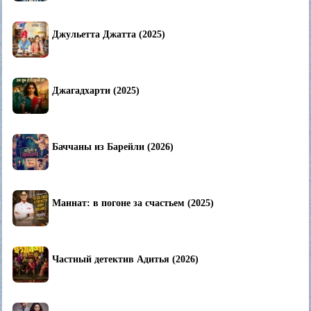
Джульетта Джатта (2025)
Джагадхарти (2025)
Баччаны из Барейли (2026)
Маннат: в погоне за счастьем (2025)
Частный детектив Адитья (2026)