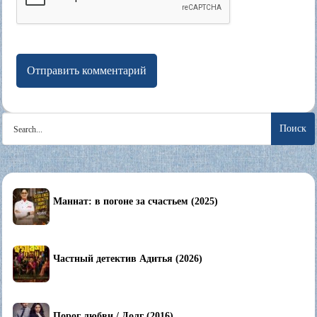
Search
for:
Маннат: в погоне за счастьем (2025)
Частный детектив Адитья (2026)
Порог любви / Долг (2016)