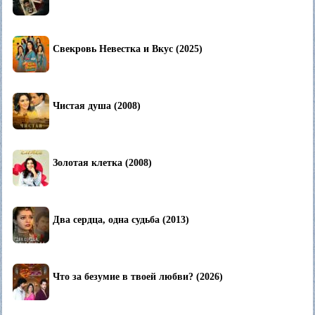
Свекровь Невестка и Вкус (2025)
Чистая душа (2008)
Золотая клетка (2008)
Два сердца, одна судьба (2013)
Что за безумие в твоей любви? (2026)