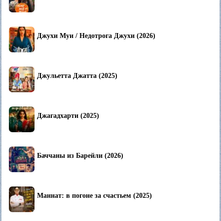
Джухи Муи / Недотрога Джухи (2026)
Джульетта Джатта (2025)
Джагадхарти (2025)
Баччаны из Барейли (2026)
Маннат: в погоне за счастьем (2025)