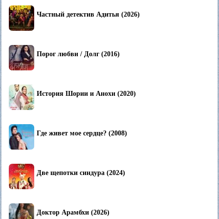
Частный детектив Адитья (2026)
Порог любви / Долг (2016)
История Шории и Анохи (2020)
Где живет мое сердце? (2008)
Две щепотки синдура (2024)
Доктор Арамбхи (2026)