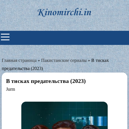
Skip
to
content
Индийские фильмы смотреть
онлайн
Главная страница
»
Пакистанские сериалы
»
В тисках
предательства (2023)
В тисках предательства (2023)
Jurm