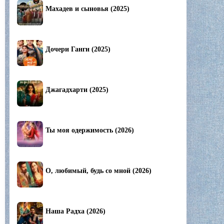
Махадев и сыновья (2025)
Дочери Ганги (2025)
Джагадхарти (2025)
Ты моя одержимость (2026)
О, любимый, будь со мной (2026)
Наша Радха (2026)