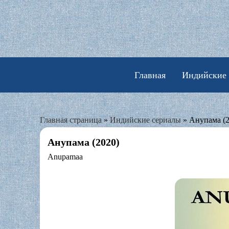
Skip
to
content
Главная
Индийские
Главная страница
»
Индийские сериалы
»
Анупама (2
Анупама (2020)
Anupamaa