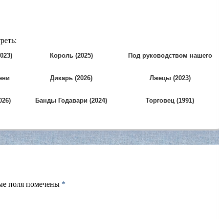
реть:
023)
Король (2025)
Под руководством нашего
брата-лидера (2026)
ени
Дикарь (2026)
Лжецы (2023)
026)
Банды Годавари (2024)
Торговец (1991)
ые поля помечены
*