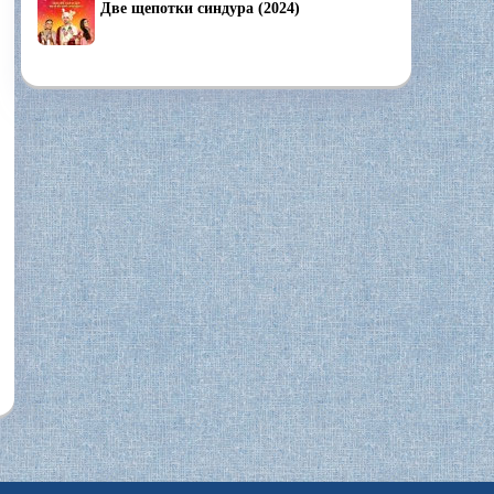
Две щепотки синдура (2024)