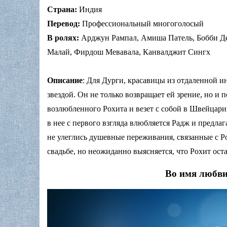
Страна:
Индия
Перевод:
Профессиональный многоголосый
В ролях:
Арджун Рампал, Амиша Патель, Бобби Де
Малай, Фирдош Мевавала, Канвалджит Сингх
Описание
: Для Дурги, красавицы из отдаленной и
звездой. Он не только возвращает ей зрение, но и
возлюбленного Рохита и везет с собой в Швейцарию
в нее с первого взгляда влюбляется Радж и предлаг
не улеглись душевные переживания, связанные с Ро
свадьбе, но неожиданно выясняется, что Рохит оста
Во имя любви