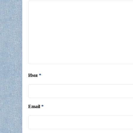
Имя
*
Email
*