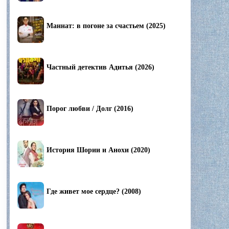
Маннат: в погоне за счастьем (2025)
Частный детектив Адитья (2026)
Порог любви / Долг (2016)
История Шории и Анохи (2020)
Где живет мое сердце? (2008)