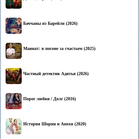
Баччаны из Барейли (2026)
Маннат: в погоне за счастьем (2025)
Частный детектив Адитья (2026)
Порог любви / Долг (2016)
История Шории и Анохи (2020)