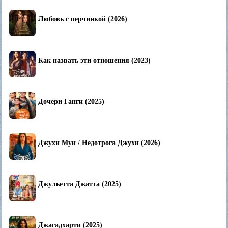
Любовь с перчинкой (2026)
Как назвать эти отношения (2023)
Дочери Ганги (2025)
Джухи Муи / Недотрога Джухи (2026)
Джульетта Джатта (2025)
Джагадхарти (2025)