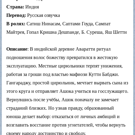
Страна:
Индия
Перевод:
Русская озвучка
В ролях:
Сатиш Нинасам, Саптами Гоуда, Сампат
Майтрея, Гопал Кришна Дешпанде, Б. Суреша, Яш Шетти
Описание
: В индийской деревне Аваратти ритуал
подношения волос божеству превратился в жестокую
эксплуатацию. Местные цирюльники терпят унижения,
работая за гроши под властью мафиози Кутти Бабджи.
Гангараджу, простой цирюльник, мечтает вырвать сына из
этого круга и отправляет Ашока учиться на госслужащего.
Вернувшись после учёбы, Ашок поначалу не замечает
страданий близких. Но узнав правду, образованный
юноша делает выбор: отказаться от личных амбиций и
возглавить восстание против угнетателей, чтобы вернуть
своему народу достоинство и свободу.