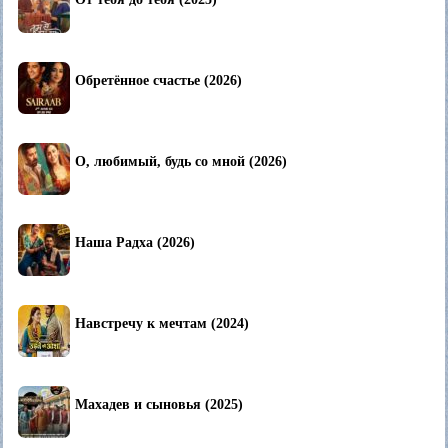
Обретённое счастье (2026)
О, любимый, будь со мной (2026)
Наша Радха (2026)
Навстречу к мечтам (2024)
Махадев и сыновья (2025)