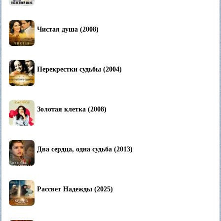
Чистая душа (2008)
Перекрестки судьбы (2004)
Золотая клетка (2008)
Два сердца, одна судьба (2013)
Рассвет Надежды (2025)