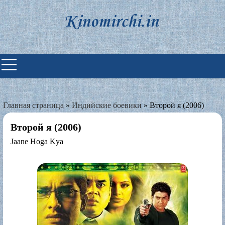
Skip
to
content
Индийские фильмы смотреть
онлайн
Главная страница
»
Индийские боевики
»
Второй я (2006)
Второй я (2006)
Jaane Hoga Kya