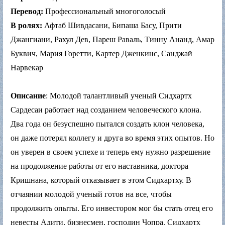
Перевод:
Профессиональный многоголосый
В ролях:
Афтаб Шивдасани, Бипаша Басу, Прити
Джангиани, Рахул Дев, Пареш Раваль, Тинну Ананд, Амар
Буквич, Мария Горетти, Картер Дженкинс, Санджай
Нарвекар
Описание
: Молодой талантливый ученый Сидхартх
Сардесаи работает над созданием человеческого клона.
Два года он безуспешно пытался создать клон человека,
он даже потерял коллегу и друга во время этих опытов. Но
он уверен в своем успехе и теперь ему нужно разрешение
на продолжение работы от его наставника, доктора
Кришнана, который отказывает в этом Сидхартху. В
отчаянии молодой ученый готов на все, чтобы
продолжить опыты. Его инвестором мог бы стать отец его
невесты Адити, бизнесмен, господин Чопра. Сидхартх