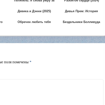
Погибель: я снова умру за
Разбитое сердце (2024)
любовь (2022)
Девика и Дэнни (2025)
Дивья Прем: История
Любви и Тайны (2025)
го
Обречен любить тебя
Бездельники Болливуда
вечно (2024)
(2025)
ые поля помечены
*