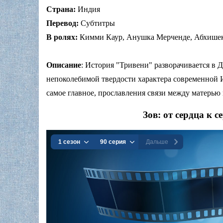
Страна:
Индия
Перевод:
Субтитры
В ролях:
Кимми Каур, Анушка Мерченде, Абхише
Описание
: История "Тривени" разворачивается в
непоколебимой твердости характера современной И
самое главное, прославления связи между матерью 
Зов: от сердца к с