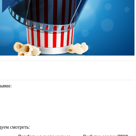
зьями:
дуем смотреть: