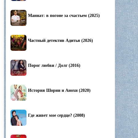
Маннат: в погоне за счастьем (2025)
Частный детектив Адитья (2026)
Порог любви / Долг (2016)
История Шории и Анохи (2020)
Где живет мое сердце? (2008)