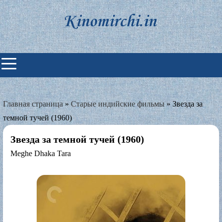
Skip
to
content
Индийские фильмы смотреть
онлайн
Главная страница
»
Старые индийские фильмы
»
Звезда за
темной тучей (1960)
Звезда за темной тучей (1960)
Meghe Dhaka Tara