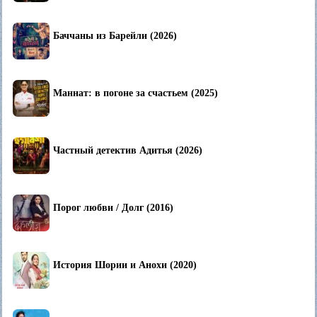
Баччаны из Барейли (2026)
Маннат: в погоне за счастьем (2025)
Частный детектив Адитья (2026)
Порог любви / Долг (2016)
История Шории и Анохи (2020)