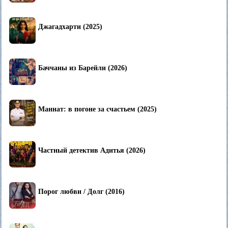
Джагадхарти (2025)
Баччаны из Барейли (2026)
Маннат: в погоне за счастьем (2025)
Частный детектив Адитья (2026)
Порог любви / Долг (2016)