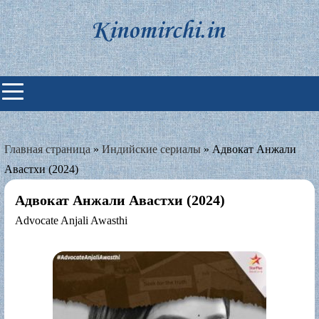
Skip
to
content
Индийские фильмы смотреть
онлайн
Главная страница
»
Индийские сериалы
»
Адвокат Анжали
Авастхи (2024)
Адвокат Анжали Авастхи (2024)
Advocate Anjali Awasthi