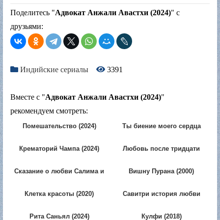
Поделитесь "
Адвокат Анжали Авастхи (2024)
" с
друзьями:
Индийские сериалы
3391
Вместе с "
Адвокат Анжали Авастхи (2024)
"
рекомендуем смотреть:
Помешательство (2024)
Ты биение моего сердца
(2025)
Крематорий Чампа (2024)
Любовь после тридцати
(2026)
Сказание о любви Салима и
Вишну Пурана (2000)
Анаркали (2018)
Клетка красоты (2020)
Савитри история любви
(2013)
Рита Саньял (2024)
Кулфи (2018)