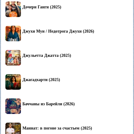
Дочери Ганги (2025)
Джухи Муи / Недотрога Джухи (2026)
Джульетта Джатта (2025)
Джагадхарти (2025)
Баччаны из Барейли (2026)
Маннат: в погоне за счастьем (2025)