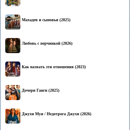
Махадев и сыновья (2025)
Любовь с перчинкой (2026)
Как назвать эти отношения (2023)
Дочери Ганги (2025)
Джухи Муи / Недотрога Джухи (2026)