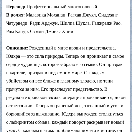
Перевод:
Профессиональный многоголосый
В ролях:
Малавика Моханан, Рагхав Джуял, Сиддхант
Чатурведи, Радж Арджун, Шилпа Шукла, Гаджрадж Рао,
Рам Капур, Сэмми Джонас Хини
Описание
: Рожденный в мире крови и предательства,
Юдхра — это сила природы. Теперь он проникает в самое
сердце чудовища, которое забрало его семью. Он призрак
в картеле, призрак в подземном мире. С каждым
убийством он все ближе к главному злодею, но тени
прячутся за ним. Его преследует предательство. В
результате кровавой засады операция проваливается, но он
остается жив. Теперь он раненый лев, загнанный в угол и
борющийся за выживание. Юдхра вынужден столкнуться
с лабиринтом обмана, каждый поворот раскрывает новый
ужас. С каждым шагом, приближающим его к истине, он