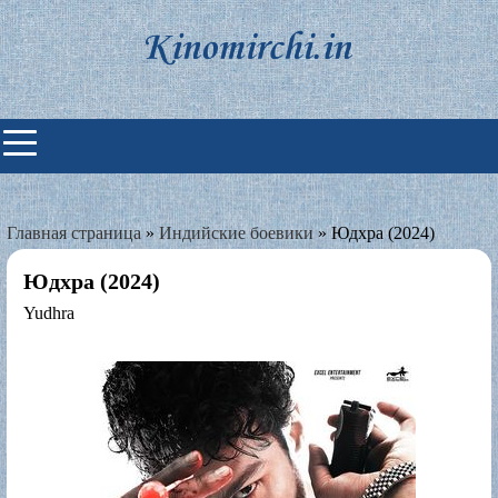
Skip
to
content
Индийские фильмы смотреть
онлайн
Главная страница
»
Индийские боевики
»
Юдхра (2024)
Юдхра (2024)
Yudhra