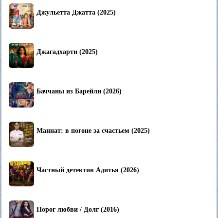
Джульетта Джатта (2025)
Джагадхарти (2025)
Баччаны из Барейли (2026)
Маннат: в погоне за счастьем (2025)
Частный детектив Адитья (2026)
Порог любви / Долг (2016)