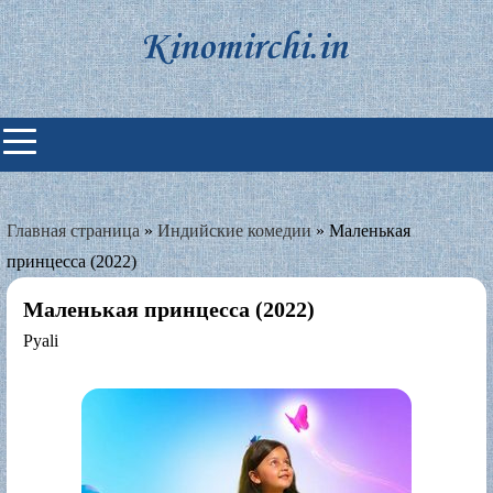
Skip
to
content
Индийские фильмы смотреть
онлайн
Главная страница
»
Индийские комедии
»
Маленькая
принцесса (2022)
Маленькая принцесса (2022)
Pyali