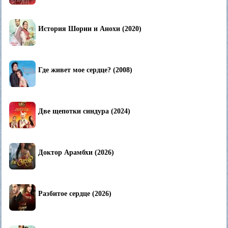
История Шории и Анохи (2020)
Где живет мое сердце? (2008)
Две щепотки синдура (2024)
Доктор Арамбхи (2026)
Разбитое сердце (2026)