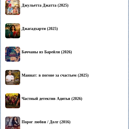
Джульетта Джатта (2025)
Джагадхарти (2025)
Баччаны из Барейли (2026)
Маннат: в погоне за счастьем (2025)
Частный детектив Адитья (2026)
Порог любви / Долг (2016)