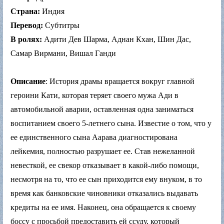
Страна:
Индия
Перевод:
Субтитры
В ролях:
Адити Дев Шарма, Аднан Кхан, Шин Дас,
Самар Вирмани, Вишал Ганди
Описание
: История драмы вращается вокруг главной
героини Кати, которая теряет своего мужа Ади в
автомобильной аварии, оставленная одна заниматься
воспитанием своего 5-летнего сына. Известие о том, что у
ее единственного сына Аарава диагностирована
лейкемия, полностью разрушает ее. Став нежеланной
невесткой, ее свекор отказывает в какой-либо помощи,
несмотря на то, что ее сын приходится ему внуком, в то
время как банковские чиновники отказались выдавать
кредиты на ее имя. Наконец, она обращается к своему
боссу с просьбой предоставить ей ссуду, который