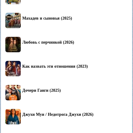
Махадев и сыновья (2025)
Любовь с перчинкой (2026)
Как назвать эти отношения (2023)
Дочери Ганги (2025)
Джухи Муи / Недотрога Джухи (2026)