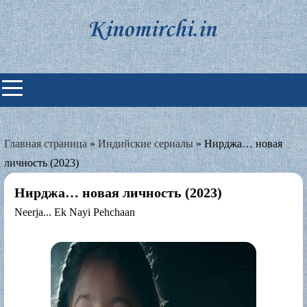
Skip
to
content
Индийские фильмы смотреть
онлайн
Главная страница
»
Индийские сериалы
»
Нирджа… новая
личность (2023)
Нирджа… новая личность (2023)
Neerja... Ek Nayi Pehchaan