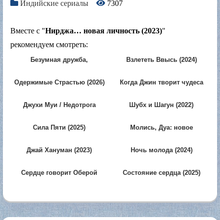
Индийские сериалы
7307
Вместе с "
Нирджа… новая личность (2023)
"
рекомендуем смотреть:
Безумная дружба,
Взлететь Ввысь (2024)
сумасшедшая любовь (2016)
Одержимые Страстью (2026)
Когда Джин творит чудеса
(2019)
Джухи Муи / Недотрога
Шубх и Шагун (2022)
Джухи (2026)
Сила Пяти (2025)
Молись, Дуа: новое
поколение (2024)
Джай Хануман (2023)
Ночь молода (2024)
Сердце говорит Оберой
Состояние сердца (2025)
(2017)