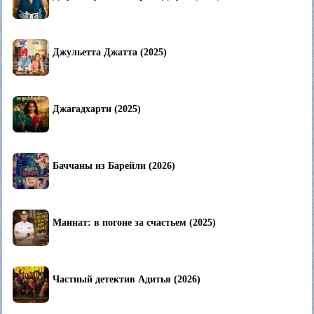
Джульетта Джатта (2025)
Джагадхарти (2025)
Баччаны из Барейли (2026)
Маннат: в погоне за счастьем (2025)
Частный детектив Адитья (2026)