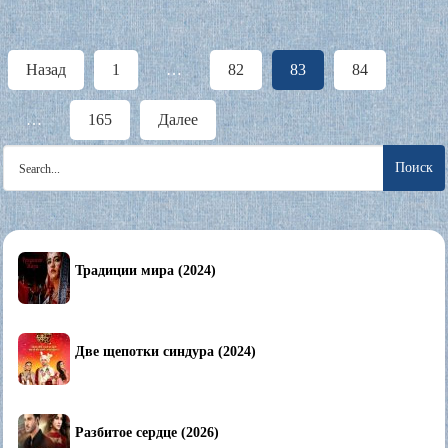
Пагинация
Назад
1
…
82
83
84
записей
…
165
Далее
Search
for:
Традиции мира (2024)
Две щепотки синдура (2024)
Разбитое сердце (2026)