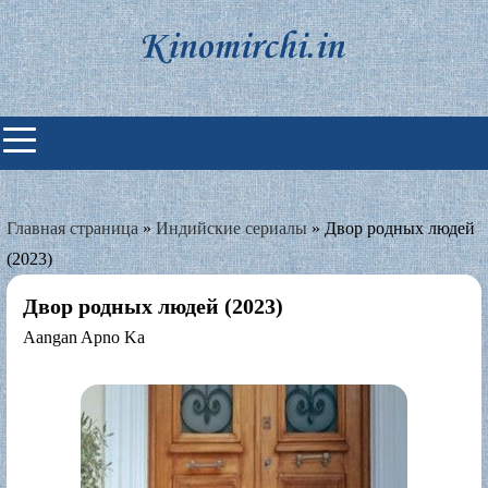
Skip
to
content
Индийские фильмы смотреть
онлайн
Главная страница
»
Индийские сериалы
»
Двор родных людей
(2023)
Двор родных людей (2023)
Aangan Apno Ka