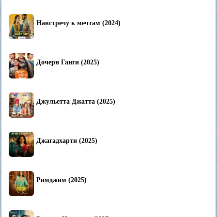
Навстречу к мечтам (2024)
Дочери Ганги (2025)
Джульетта Джатта (2025)
Джагадхарти (2025)
Римджим (2025)