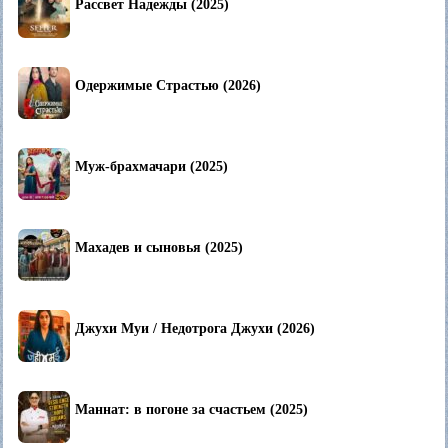
Рассвет Надежды (2025)
Одержимые Страстью (2026)
Муж-брахмачари (2025)
Махадев и сыновья (2025)
Джухи Муи / Недотрога Джухи (2026)
Маннат: в погоне за счастьем (2025)