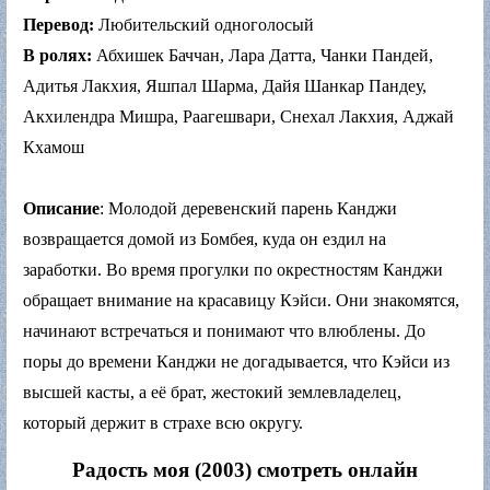
Перевод:
Любительский одноголосый
В ролях:
Абхишек Баччан, Лара Датта, Чанки Пандей,
Адитья Лакхия, Яшпал Шарма, Дайя Шанкар Пандеу,
Акхилендра Мишра, Раагешвари, Снехал Лакхия, Аджай
Кхамош
Описание
: Молодой деревенский парень Канджи
возвращается домой из Бомбея, куда он ездил на
заработки. Во время прогулки по окрестностям Канджи
обращает внимание на красавицу Кэйси. Они знакомятся,
начинают встречаться и понимают что влюблены. До
поры до времени Канджи не догадывается, что Кэйси из
высшей касты, а её брат, жестокий землевладелец,
который держит в страхе всю округу.
Радость моя (2003) смотреть онлайн