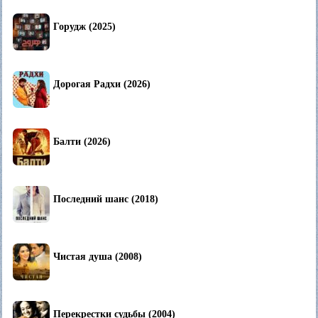
Горудж (2025)
Дорогая Радхи (2026)
Балти (2026)
Последний шанс (2018)
Чистая душа (2008)
Перекрестки судьбы (2004)